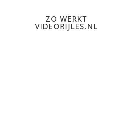
ZO WERKT
VIDEORIJLES.NL
Simpel aanmelden
Je meldt je aan voor het pakket en krijgt direct
toegang tot de leeromgeving.