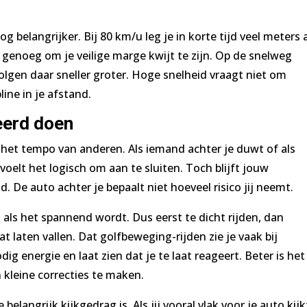
elangrijker. Bij 80 km/u leg je in korte tijd veel meters a
 genoeg om je veilige marge kwijt te zijn. Op de snelweg
olgen daar sneller groter. Hoge snelheid vraagt niet om
ine in je afstand.
eerd doen
het tempo van anderen. Als iemand achter je duwt of als
 voelt het logisch om aan te sluiten. Toch blijft jouw
 De auto achter je bepaalt niet hoeveel risico jij neemt.
als het spannend wordt. Dus eerst te dicht rijden, dan
 laten vallen. Dat golfbeweging-rijden zie je vaak bij
g energie en laat zien dat je te laat reageert. Beter is het
kleine correcties te maken.
elangrijk kijkgedrag is. Als jij vooral vlak voor je auto kijk