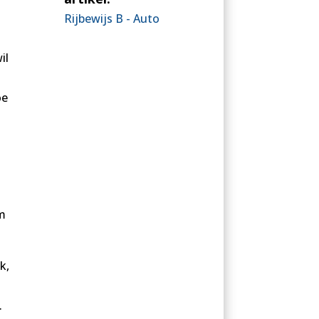
Rijbewijs B - Auto
il
oe
om
k,
.