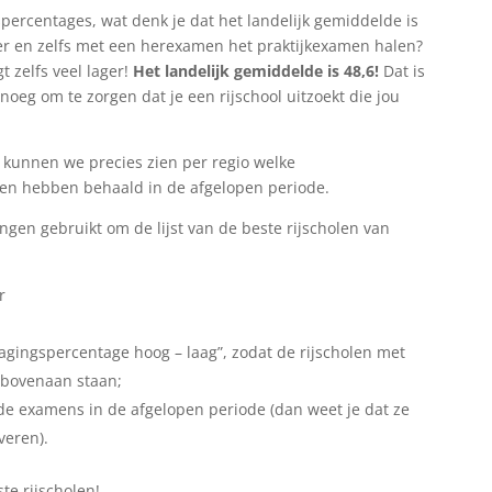
percentages, wat denk je dat het landelijk gemiddelde is
eer en zelfs met een herexamen het praktijkexamen halen?
t zelfs veel lager!
Het landelijk gemiddelde is 48,6!
Dat is
eg om te zorgen dat je een rijschool uitzoekt die jou
kunnen we precies zien per regio welke
len hebben behaald in de afgelopen periode.
gen gebruikt om de lijst van de beste rijscholen van
r
Slagingspercentage hoog – laag”, zodat de rijscholen met
 bovenaan staan;
gde examens in de afgelopen periode (dan weet je dat ze
veren).
ste rijscholen!