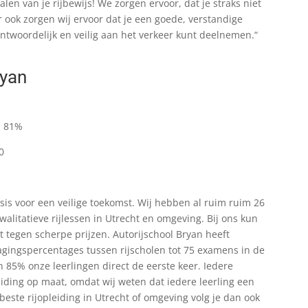
alen van je rijbewijs! We zorgen ervoor, dat je straks niet
r ook zorgen wij ervoor dat je een goede, verstandige
ntwoordelijk en veilig aan het verkeer kunt deelnemen.“
ryan
: 81%
0
asis voor een veilige toekomst. Wij hebben al ruim ruim 26
walitatieve rijlessen in Utrecht en omgeving. Bij ons kun
t tegen scherpe prijzen. Autorijschool Bryan heeft
agingspercentages tussen rijscholen tot 75 examens in de
 85% onze leerlingen direct de eerste keer. Iedere
pleiding op maat, omdat wij weten dat iedere leerling een
este rijopleiding in Utrecht of omgeving volg je dan ook