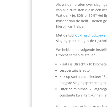
Als we dan praten over slagings
van alle cursisten die in één k
Wat denk je, 80% of 60%? Het lig
minder dan de helft… Reden geno
hierbij kan helpen.
Met de tool
CBR rijschoolzoeker
slagingspercentages de rijscho
We hebben de volgende instellin
Utrecht samen te stellen:
Plaats is Utrecht +10 kilomete
Lesvoertuig is auto;
Klik op sorteren, selecteer ‘ 
hoogste slagingspercentages
Filter op minimaal 25 afgele
constante kwaliteit kunnen le
Dan krijg je deze lijst van de be