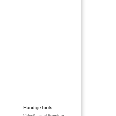
Handige tools
VideoRijles.nl Premium