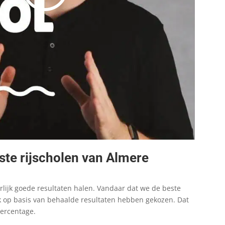
te rijscholen van Almere
rlijk goede resultaten halen. Vandaar dat we de beste
jk op basis van behaalde resultaten hebben gekozen. Dat
percentage.