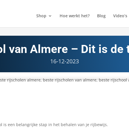
Shop
Hoe werkt het?
Blog
Video’s
l van Almere – Dit is de
16-12-2023
l is een belangrijke stap in het behalen van je rijbewijs.