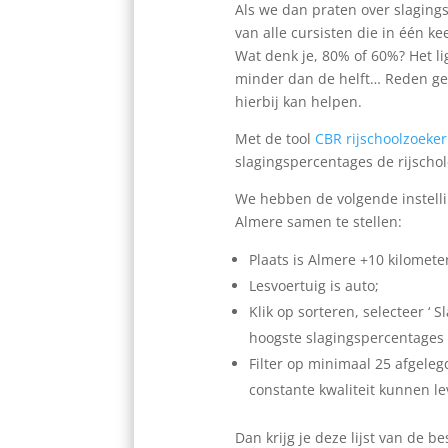
Als we dan praten over slagings
van alle cursisten die in één k
Wat denk je, 80% of 60%? Het lig
minder dan de helft… Reden geno
hierbij kan helpen.
Met de tool
CBR rijschoolzoeker
slagingspercentages de rijscho
We hebben de volgende instellin
Almere samen te stellen:
Plaats is Almere +10 kilomete
Lesvoertuig is auto;
Klik op sorteren, selecteer ‘ 
hoogste slagingspercentages
Filter op minimaal 25 afgele
constante kwaliteit kunnen le
Dan krijg je deze lijst van de be