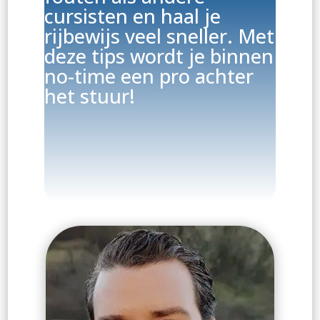
cursisten en haal je
rijbewijs veel sneller. Met
deze tips wordt je binnen
no-time een pro achter
het stuur!