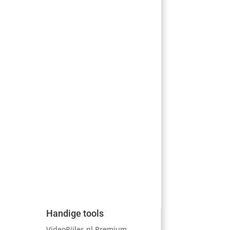
Handige tools
VideoRijles.nl Premium