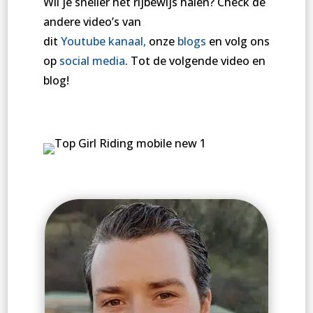
Wil je sneller het rijbewijs halen? Check de
andere video’s van
dit
Youtube
kanaal,
onze
blogs
en volg ons
op
social
media
. Tot de volgende video en
blog!