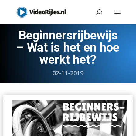
Beginnersrijbewijs
– Wat is het en hoe
werkt het?
02-11-2019